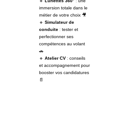
🔹
Lunettes 360°
: une
immersion totale dans le
métier de votre choix 🎥
🔹
Simulateur de
conduite
: tester et
perfectionner ses
compétences au volant
🚗
🔹
Atelier CV
: conseils
et accompagnement pour
booster vos candidatures
📄