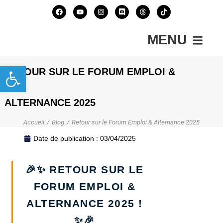
MENU
Ouvrir la barre d’outils
RETOUR SUR LE FORUM EMPLOI &
ALTERNANCE 2025
Accueil
Blog
Retour sur le Forum Emploi & Alternance 2025
Vous êtes ici :
Date de publication :
03/04/2025
🎉✨ RETOUR SUR LE
FORUM EMPLOI &
ALTERNANCE 2025 !
✨🎉