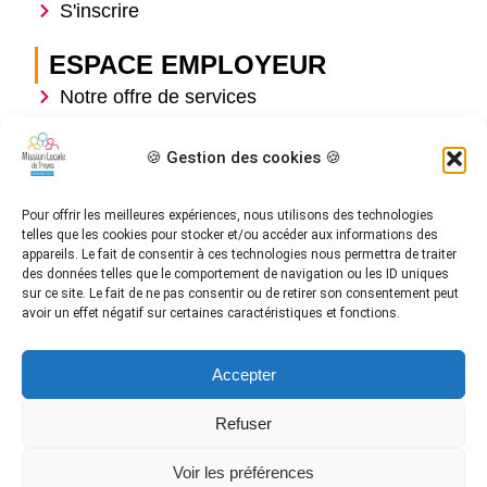
S'inscrire
ESPACE EMPLOYEUR
Notre offre de services
Recruter
S'investir à la mission locale
🍪 Gestion des cookies 🍪
Dispositifs et mesures
Où nous trouver
Pour offrir les meilleures expériences, nous utilisons des technologies
telles que les cookies pour stocker et/ou accéder aux informations des
LIENS UTILES
appareils. Le fait de consentir à ces technologies nous permettra de traiter
des données telles que le comportement de navigation ou les ID uniques
Questions fréquentes
sur ce site. Le fait de ne pas consentir ou de retirer son consentement peut
avoir un effet négatif sur certaines caractéristiques et fonctions.
Vidéothèque
Actualités
Contact
Accepter
Refuser
Voir les préférences
La Mission Locale de Troyes © tous droits réservés |