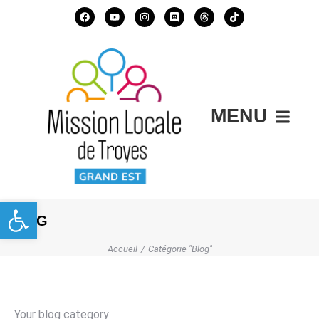
MENU
Ouvrir la barre d’outils
BLOG
Accueil
Catégorie "Blog"
Vous êtes ici :
Your blog category