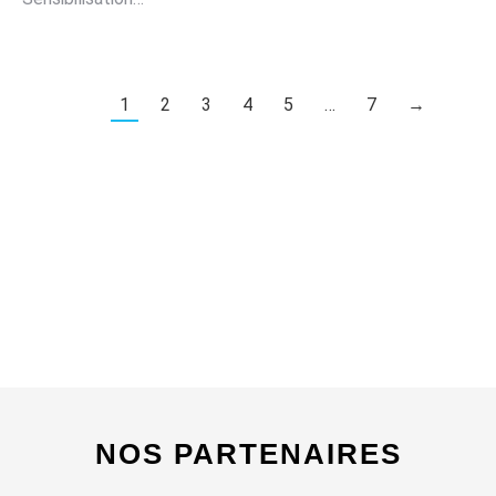
1
2
3
4
5
…
7
→
NOS PARTENAIRES