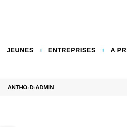
1 Pl. Professeur Langevin 10000 TROYES
03.25.73.62
JEUNES
ENTREPRISES
A P
ANTHO-D-ADMIN