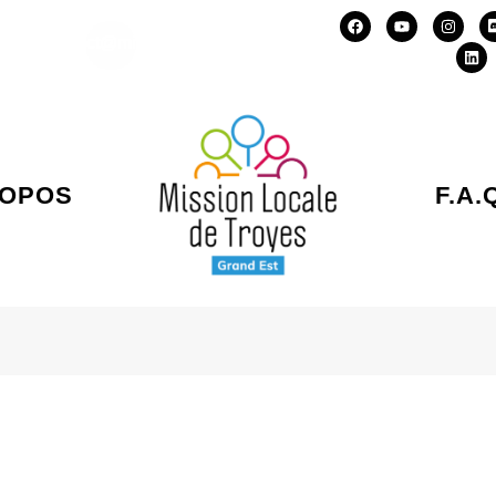
.22
contact@missionlocaletroyes.org
ROPOS
F.A.
Vous êtes ici :